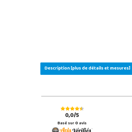
Description [plus de détails et mesures]
0,0/5
Basé sur
0
avis