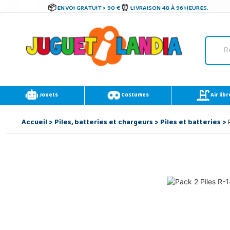
ENVOI GRATUIT > 90 €
LIVRAISON 48 À 96 HEURES.
Jouets
Costumes
Air libr
Accueil
>
Piles, batteries et chargeurs
>
Piles et batteries
>
P