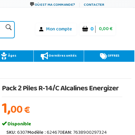
OÙ EST MA COMMANDE?
CONTACTER
0
0,00 €
Mon compte
Âges
Dernières unités
OFFRES
Pack 2 Piles R-14/C Alcalines Energizer
1,
00
€
Disponible
SKU:
6307
Modèle :
624670
EAN:
7638900297324