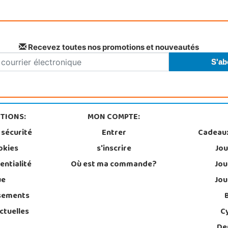
Recevez toutes nos promotions et nouveautés
TIONS:
MON COMPTE:
 sécurité
Entrer
Cadeau
okies
s'inscrire
Jou
entialité
Où est ma commande?
Jou
ue
Jou
sements
ctuelles
C
De