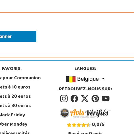
FAVORIS:
LANGUES:
x pour Communion
Belgique
ets à 10 euros
RETROUVEZ-NOUS SUR:
ets à 20 euros
ets à 30 euros
Black Friday
yber Monday
0,0
/
5
rnières unités