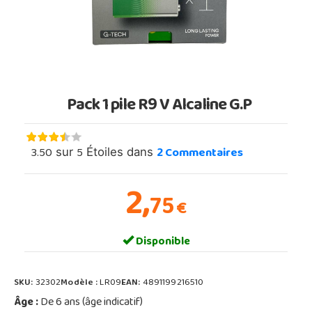
Pack 1 pile R9 V Alcaline G.P
3.50
5
2
Commentaires
sur
Étoiles dans
2,
75
€
Disponible
SKU:
32302
Modèle :
LR09
EAN:
4891199216510
Âge :
De 6 ans (âge indicatif)