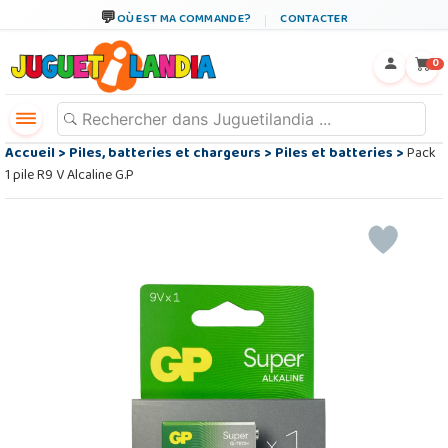
OÙ EST MA COMMANDE?
CONTACTER
←
×
0
Accueil
>
Piles, batteries et chargeurs
>
Piles et batteries
>
Pack
1 pile R9 V Alcaline G.P