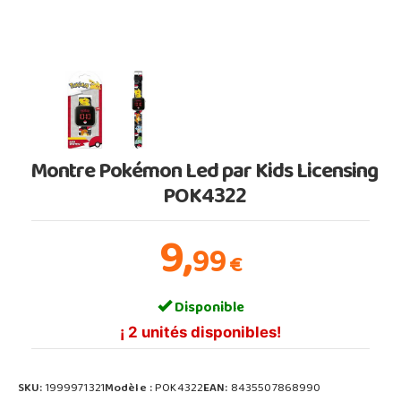
Montre Pokémon Led par Kids Licensing
POK4322
9,
99
€
Disponible
¡ 2 unités disponibles!
SKU:
1999971321
Modèle :
POK4322
EAN:
8435507868990