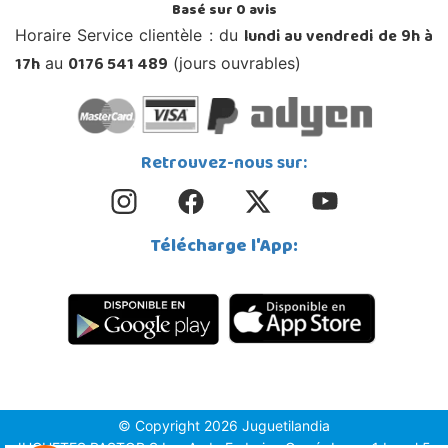
Basé sur
0
avis
lundi au vendredi de 9h à
Horaire Service clientèle : du
17h
0176 541 489
au
(jours ouvrables)
Retrouvez-nous sur:
Télécharge l'App:
© Copyright 2026 Juguetilandia
JUGUETES PASTOR S.L. - Avda.Federico García Lorca 1 Local 5,