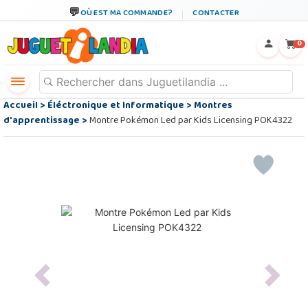
OÙ EST MA COMMANDE?
CONTACTER
←
×
0
Accueil
>
Éléctronique et Informatique
>
Montres
d'apprentissage
>
Montre Pokémon Led par Kids Licensing POK4322
Previous
Next