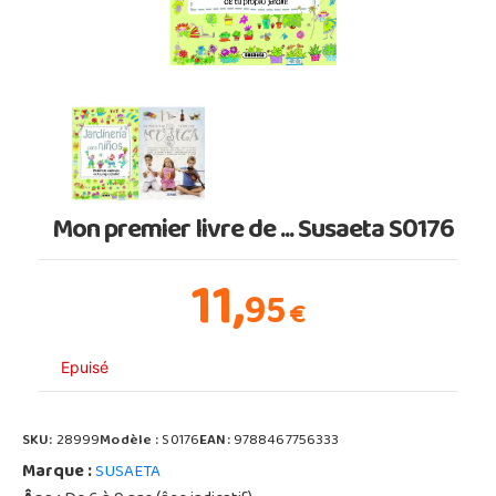
Mon premier livre de ... Susaeta S0176
11,
95
€
Epuisé
SKU:
28999
Modèle :
S0176
EAN:
9788467756333
Marque :
SUSAETA