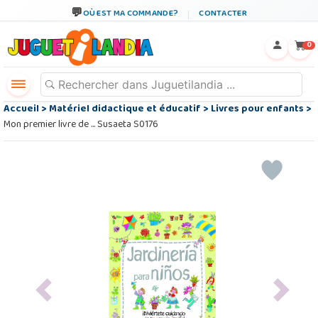
OÙ EST MA COMMANDE?
CONTACTER
←
×
0
Accueil
>
Matériel didactique et éducatif
>
Livres pour enfants
>
Mon premier livre de ... Susaeta S0176
Previous
Next