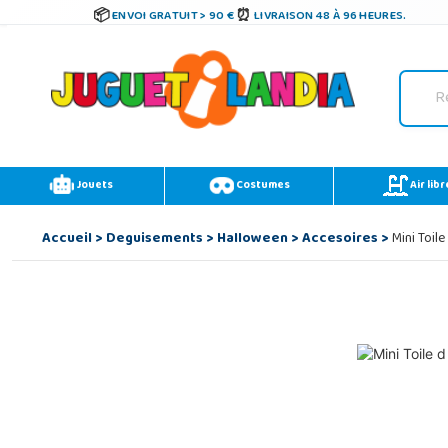
ENVOI GRATUIT > 90 €
LIVRAISON 48 À 96 HEURES.
Jouets
Costumes
Air libr
Accueil
>
Deguisements
>
Halloween
>
Accesoires
>
Mini Toile