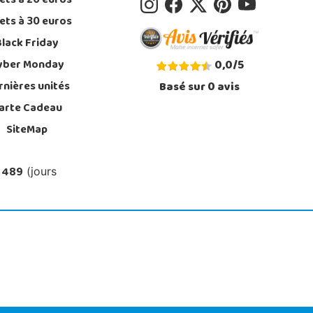
ets à 20 euros
ets à 30 euros
Black Friday
yber Monday
0,0
/
5
rnières unités
Basé sur
0
avis
arte Cadeau
SiteMap
 489
(jours