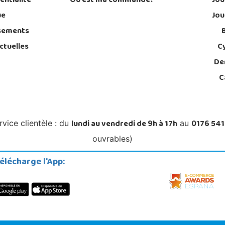
entialité
Où est ma commande?
Jou
ue
Jou
sements
ctuelles
C
De
C
lundi au vendredi de 9h à 17h
0176 541
rvice clientèle : du
au
ouvrables)
élécharge l'App: