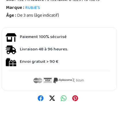
SKU:
45241
Modèle :
S4321
EAN:
8422971043213
Marque :
RUBIE'S
Âge :
De 3 ans (âge indicatif)
Paiement 100% sécurisé
Livraison 48 à 96 heures.
Envoi gratuit > 90 €