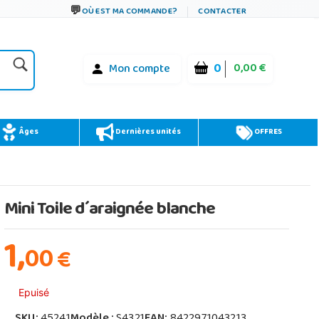
OÙ EST MA COMMANDE?
CONTACTER
0
0,00 €
Mon compte
Âges
Dernières unités
OFFRES
Mini Toile d´araignée blanche
1,
00
€
Epuisé