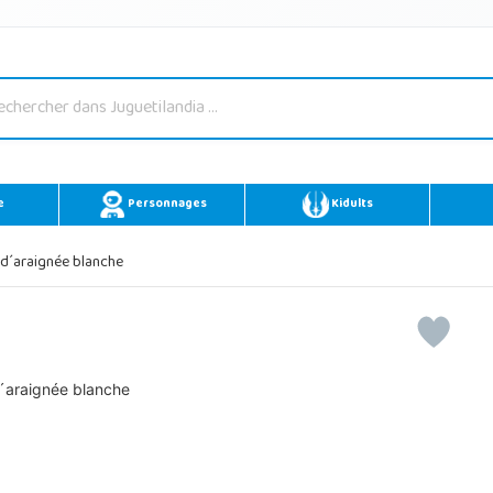
e
Personnages
Kidults
 d´araignée blanche