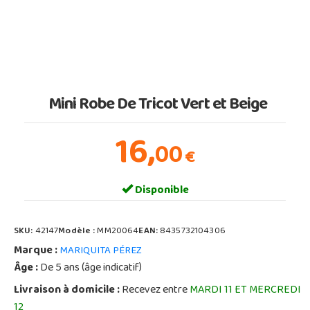
Mini Robe De Tricot Vert et Beige
16,
00
€
Disponible
SKU:
42147
Modèle :
MM20064
EAN:
8435732104306
Marque :
MARIQUITA PÉREZ
Âge :
De 5 ans (âge indicatif)
Livraison à domicile :
Recevez entre
MARDI 11 ET MERCREDI
12