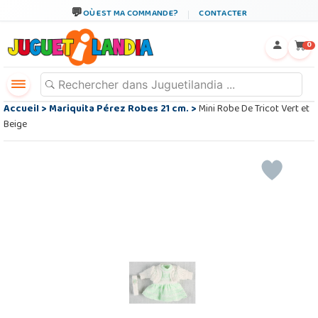
OÙ EST MA COMMANDE?
CONTACTER
←
×
0
Accueil
>
Mariquita Pérez Robes 21 cm.
>
Mini Robe De Tricot Vert et
Beige