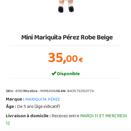
Mini Mariquita Pérez Robe Beige
35,
00
€
Disponible
SKU:
41951
Modèle :
MM60068
EAN:
8435732103774
Marque :
MARIQUITA PÉREZ
Âge :
De 5 ans (âge indicatif)
Livraison à domicile :
Recevez entre
MARDI 11 ET MERCREDI
12