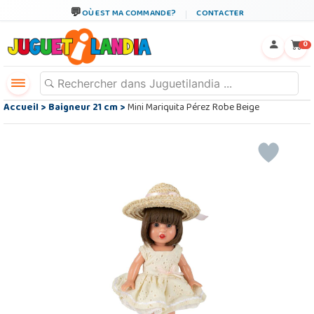
OÙ EST MA COMMANDE?
CONTACTER
←
×
0
Accueil
>
Baigneur 21 cm
>
Mini Mariquita Pérez Robe Beige