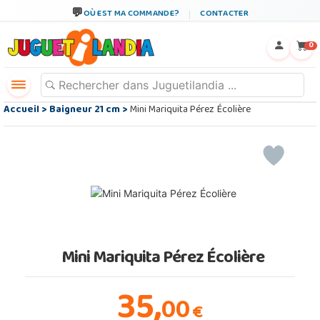
OÙ EST MA COMMANDE?
CONTACTER
←
×
0
Accueil
>
Baigneur 21 cm
>
Mini Mariquita Pérez Écolière
Mini Mariquita Pérez Écolière
35,
00
€