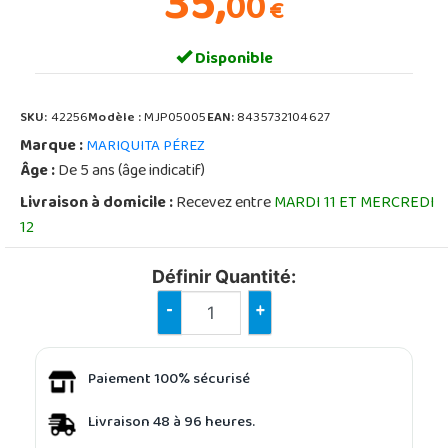
35,
00
€
Disponible
SKU:
42256
Modèle :
MJP05005
EAN:
8435732104627
Marque :
MARIQUITA PÉREZ
Âge :
De 5 ans (âge indicatif)
Livraison à domicile :
Recevez entre
MARDI 11 ET MERCREDI
12
Définir Quantité:
-
+
Paiement 100% sécurisé
Livraison 48 à 96 heures.