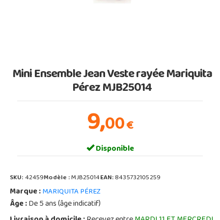
Mini Ensemble Jean Veste rayée Mariquita
Pérez MJB25014
9,
00
€
Disponible
SKU:
42459
Modèle :
MJB25014
EAN:
8435732105259
Marque :
MARIQUITA PÉREZ
Âge :
De 5 ans (âge indicatif)
Livraison à domicile :
Recevez entre
MARDI 11 ET MERCREDI