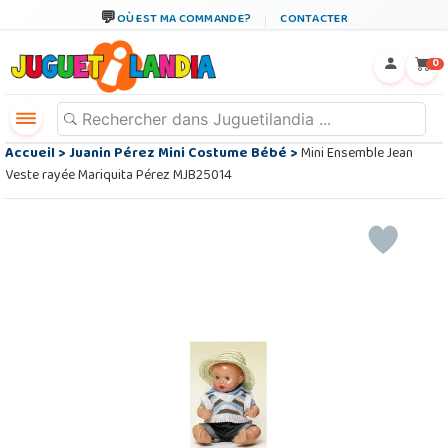
OÙ EST MA COMMANDE?
CONTACTER
←
×
0
Accueil
>
Juanin Pérez Mini Costume Bébé
>
Mini Ensemble Jean
Veste rayée Mariquita Pérez MJB25014