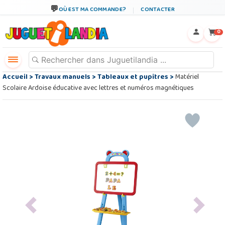
OÙ EST MA COMMANDE?
CONTACTER
←
×
0
Accueil
>
Travaux manuels
>
Tableaux et pupitres
>
Matériel
Scolaire Ardoise éducative avec lettres et numéros magnétiques
Previous
Next