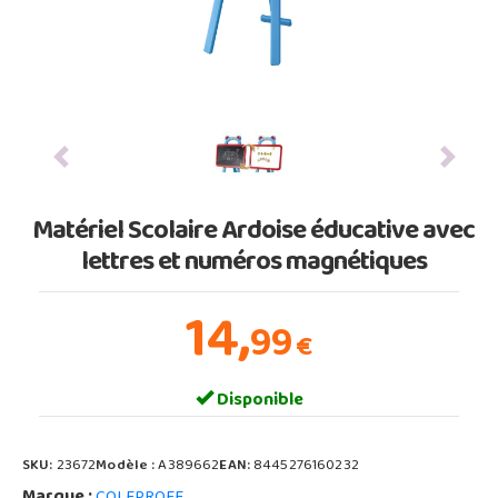
Previous
Next
Matériel Scolaire Ardoise éducative avec
lettres et numéros magnétiques
14,
99
€
Disponible
SKU:
23672
Modèle :
A389662
EAN:
8445276160232
Marque :
COLEPROFE