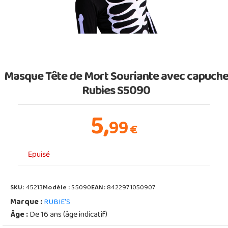
Masque Tête de Mort Souriante avec capuch
Rubies S5090
5,
99
€
Epuisé
SKU:
45213
Modèle :
S5090
EAN:
8422971050907
Marque :
RUBIE'S
Âge :
De 16 ans (âge indicatif)