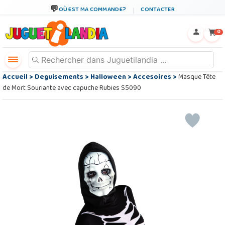
OÙ EST MA COMMANDE?
CONTACTER
←
×
0
Accueil
>
Deguisements
>
Halloween
>
Accesoires
>
Masque Tête
de Mort Souriante avec capuche Rubies S5090