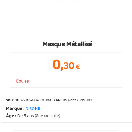
Masque Métallisé
0,
30
€
Epuisé
SKU:
38077
Modèle :
989AS
EAN:
9942222009892
Marque :
DISONIL
Âge :
De 5 ans (âge indicatif)