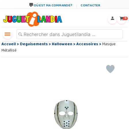
OÙ EST MA COMMANDE?
CONTACTER
←
×
0
Accueil
>
Deguisements
>
Halloween
>
Accesoires
>
Masque
Métallisé