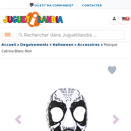
OÙ EST MA COMMANDE?
CONTACTER
←
×
0
Accueil
>
Deguisements
>
Halloween
>
Accesoires
>
Masque
Catrina Blanc Noir
Previous
Next