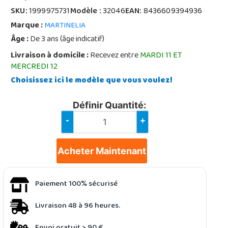
SKU:
1999975731
Modèle :
32046
EAN:
8436609394936
Marque :
MARTINELIA
Âge :
De 3 ans (âge indicatif)
Livraison à domicile :
Recevez entre
MARDI 11 ET
MERCREDI 12
Choisissez ici le modèle que vous voulez!
Définir Quantité:
-
+
Acheter Maintenant
Paiement 100% sécurisé
Livraison 48 à 96 heures.
Envoi gratuit > 90 €