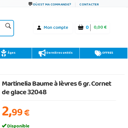
OÙ EST MA COMMANDE?
CONTACTER
0
0,00 €
Mon compte
Âges
Dernières unités
OFFRES
Martinelia Baume à lèvres 6 gr. Cornet
de glace 32048
2,
99
€
Disponible