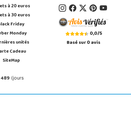
ets à 20 euros
ets à 30 euros
Black Friday
yber Monday
0,0
/
5
rnières unités
Basé sur
0
avis
arte Cadeau
SiteMap
 489
(jours