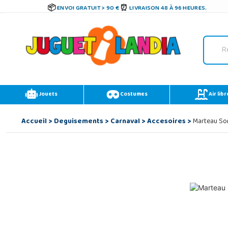
ENVOI GRATUIT > 90 €
LIVRAISON 48 À 96 HEURES.
Jouets
Costumes
Air libr
Accueil
>
Deguisements
>
Carnaval
>
Accesoires
>
Marteau So