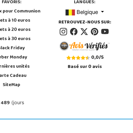
FAVORIS:
LANGUES:
x pour Communion
Belgique
ets à 10 euros
RETROUVEZ-NOUS SUR:
ets à 20 euros
ets à 30 euros
Black Friday
yber Monday
0,0
/
5
rnières unités
Basé sur
0
avis
arte Cadeau
SiteMap
 489
(jours