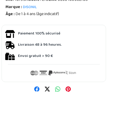
SKU:
16739
Modèle :
278
EAN:
0206400002785
Marque :
DISONIL
Âge :
De 1 à 4 ans (âge indicatif)
Paiement 100% sécurisé
Livraison 48 à 96 heures.
Envoi gratuit > 90 €