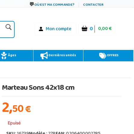
OÙ EST MA COMMANDE?
CONTACTER
0
0,00 €
Mon compte
Âges
Dernières unités
OFFRES
Marteau Sons 42x18 cm
2,
50
€
Epuisé