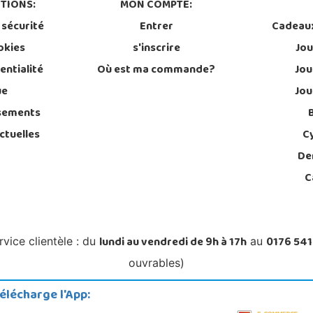
TIONS:
MON COMPTE:
 sécurité
Entrer
Cadeau
okies
s'inscrire
Jou
entialité
Où est ma commande?
Jou
ue
Jou
sements
ctuelles
C
De
C
lundi au vendredi de 9h à 17h
0176 541
rvice clientèle : du
au
ouvrables)
élécharge l'App: