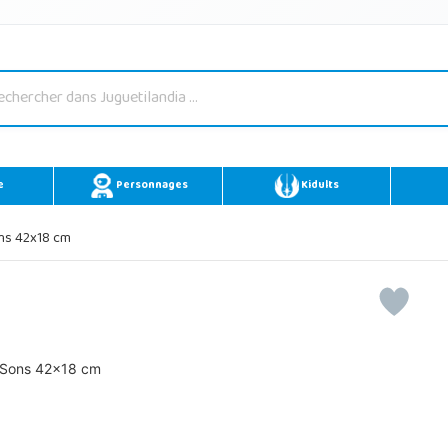
e
Personnages
Kidults
ns 42x18 cm