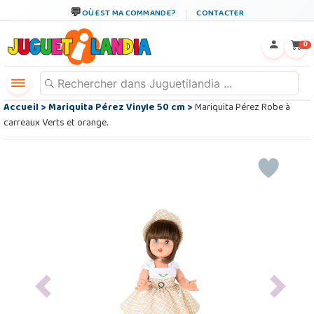
OÙ EST MA COMMANDE?
CONTACTER
←
×
0
Accueil
>
Mariquita Pérez Vinyle 50 cm
>
Mariquita Pérez Robe à
carreaux Verts et orange.
Previous
Next