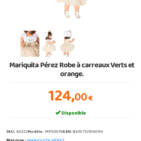
Mariquita Pérez Robe à carreaux Verts et
orange.
124,
00
€
Disponible
SKU:
40322
Modèle :
MP50076
EAN:
8435732100094
Marque :
MARIQUITA PÉREZ