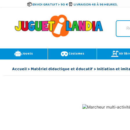
ENVOI GRATUIT > 90 €
LIVRAISON 48 À 96 HEURES.
Jouets
Costumes
Air libr
Accueil
>
Matériel didactique et éducatif
>
Initiation et imit