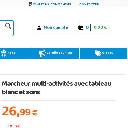
OÙ EST MA COMMANDE?
CONTACTER
0
0,00 €
Mon compte
Âges
Dernières unités
OFFRES
Marcheur multi-activités avec tableau
blanc et sons
26,
99
€
Epuisé