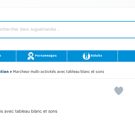
e
Personnages
Kidults
ation
>
Marcheur multi-activités avec tableau blanc et sons