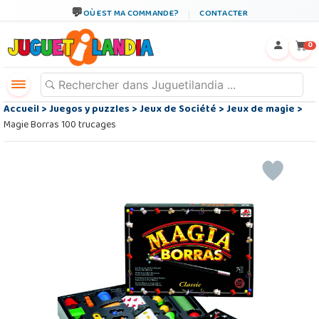
OÙ EST MA COMMANDE?
CONTACTER
←
×
0
Accueil
>
Juegos y puzzles
>
Jeux de Société
>
Jeux de magie
>
Magie Borras 100 trucages