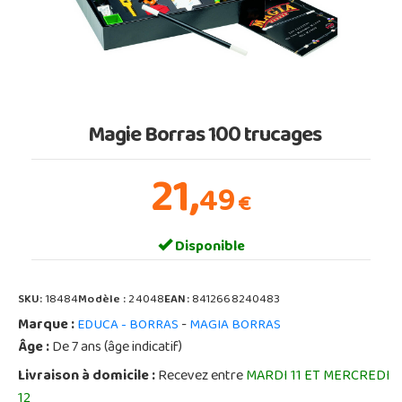
Magie Borras 100 trucages
21,
49
€
Disponible
SKU:
18484
Modèle :
24048
EAN:
8412668240483
Marque :
-
EDUCA - BORRAS
MAGIA BORRAS
Âge :
De 7 ans (âge indicatif)
Livraison à domicile :
Recevez entre
MARDI 11 ET MERCREDI
12