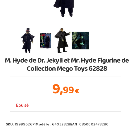
M. Hyde de Dr. Jekyll et Mr. Hyde Figurine de
Collection Mego Toys 62828
9,
99
€
Epuisé
SKU:
1999962671
Modèle :
64032828
EAN:
0850002478280