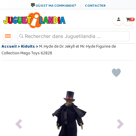
OÙ EST MA COMMANDE?
CONTACTER
←
×
0
Accueil
>
Kidults
>
M. Hyde de Dr. Jekyll et Mr. Hyde Figurine de
Collection Mego Toys 62828
Previous
Next