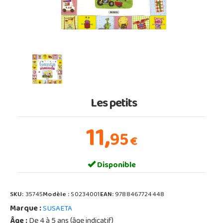
Les petits
11,
95
€
Disponible
SKU:
35745
Modèle :
S0234001
EAN:
9788467724448
Marque :
SUSAETA
Âge :
De 4 à 5 ans (âge indicatif)