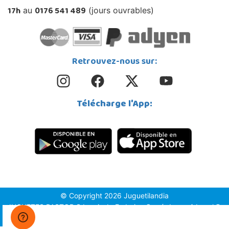
17h
0176 541 489
au
(jours ouvrables)
Retrouvez-nous sur:
Télécharge l'App:
© Copyright 2026 Juguetilandia
JUGUETES PASTOR S.L. - Avda.Federico García Lorca 1 Local 5,
1º, Puerta 6, 03509, Finestrat (Alicante)