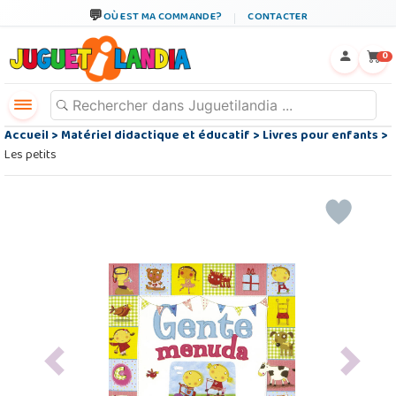
OÙ EST MA COMMANDE?
CONTACTER
←
×
0
Accueil
>
Matériel didactique et éducatif
>
Livres pour enfants
>
Les petits
Previous
Next