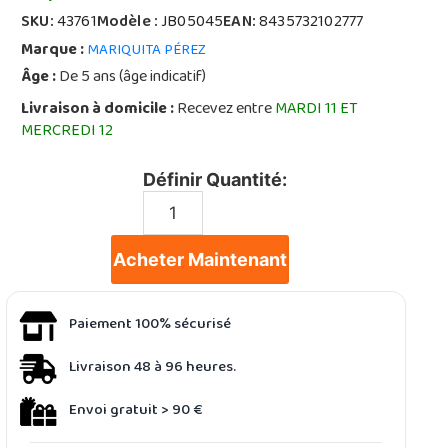
SKU:
43761
Modèle :
JB05045
EAN:
8435732102777
Marque :
MARIQUITA PÉREZ
Âge :
De 5 ans (âge indicatif)
Livraison à domicile :
Recevez entre
MARDI 11 ET
MERCREDI 12
Définir Quantité:
Acheter Maintenant
Paiement 100% sécurisé
Livraison 48 à 96 heures.
Envoi gratuit > 90 €