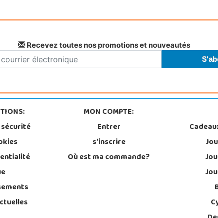
Recevez toutes nos promotions et nouveautés
TIONS:
MON COMPTE:
 sécurité
Entrer
Cadeau
okies
s'inscrire
Jou
entialité
Où est ma commande?
Jou
ue
Jou
sements
ctuelles
C
De