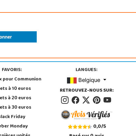
FAVORIS:
LANGUES:
x pour Communion
Belgique
ets à 10 euros
RETROUVEZ-NOUS SUR:
ets à 20 euros
ets à 30 euros
Black Friday
yber Monday
0,0
/
5
rnières unités