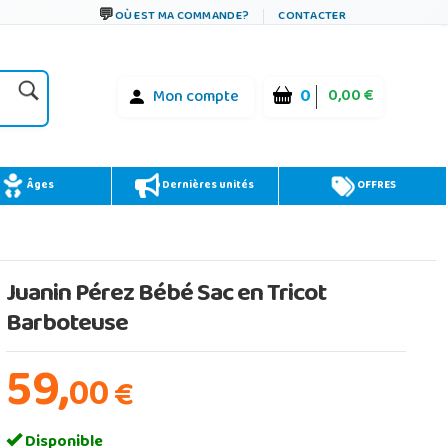
OÙ EST MA COMMANDE?
CONTACTER
0
0,00 €
Mon compte
Âges
Dernières unités
OFFRES
Juanin Pérez Bébé Sac en Tricot
Barboteuse
59,
00
€
Disponible