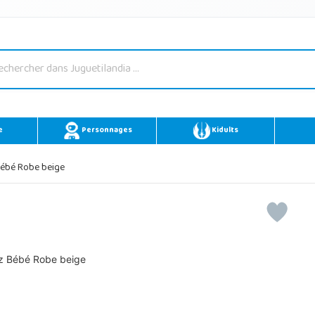
e
Personnages
Kidults
Bébé Robe beige