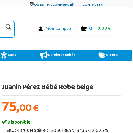
OÙ EST MA COMMANDE?
CONTACTER
0
0,00 €
Mon compte
Âges
Dernières unités
OFFRES
Juanin Pérez Bébé Robe beige
75,
00
€
Disponible
SKU:
43700
Modèle :
JB05013
EAN:
8435732102579