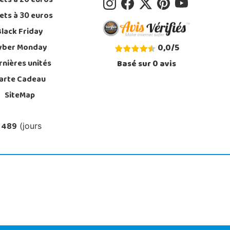
ets à 20 euros
ets à 30 euros
Black Friday
yber Monday
0,0
/
5
rnières unités
Basé sur
0
avis
arte Cadeau
SiteMap
 489
(jours