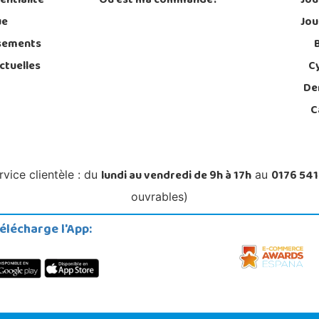
entialité
Où est ma commande?
Jou
ue
Jou
sements
ctuelles
C
De
C
lundi au vendredi de 9h à 17h
0176 541
rvice clientèle : du
au
ouvrables)
élécharge l'App: