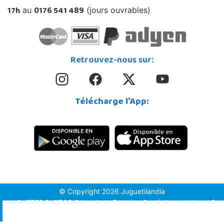
17h
0176 541 489
au
(jours ouvrables)
Retrouvez-nous sur:
Télécharge l'App:
© Copyright 2026 Juguetilandia
JUGUETES PASTOR S.L. - Avda.Federico García Lorca 1 Local 5,
1º, Puerta 6, 03509, Finestrat (Alicante)