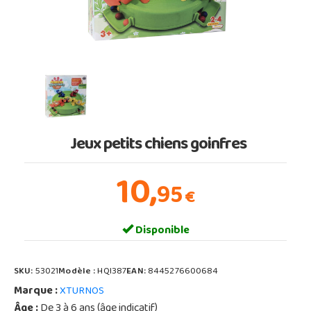
Jeux petits chiens goinfres
10,
95
€
Disponible
SKU:
53021
Modèle :
HQI387
EAN:
8445276600684
Marque :
XTURNOS
Âge :
De 3 à 6 ans (âge indicatif)