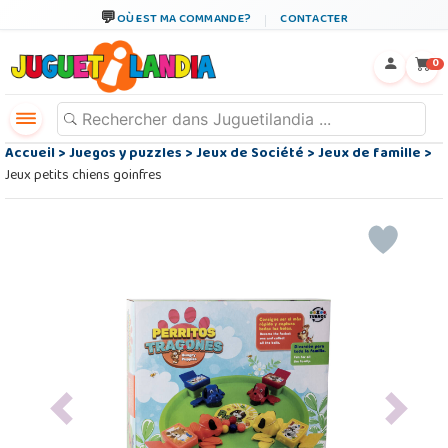
OÙ EST MA COMMANDE?
CONTACTER
←
×
0
Accueil
>
Juegos y puzzles
>
Jeux de Société
>
Jeux de famille
>
Jeux petits chiens goinfres
Previous
Next