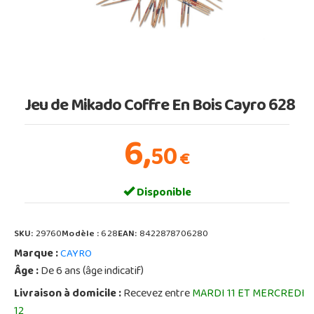
Jeu de Mikado Coffre En Bois Cayro 628
6,
50
€
Disponible
SKU:
29760
Modèle :
628
EAN:
8422878706280
Marque :
CAYRO
Âge :
De 6 ans (âge indicatif)
Livraison à domicile :
Recevez entre
MARDI 11 ET MERCREDI
12