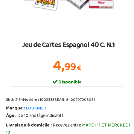
Jeu de Cartes Espagnol 40 C. N.1
4,
99
€
Disponible
SKU:
2154
Modèle :
10023356
EAN:
8420707006051
Marque :
FOURNIER
Âge :
De 10 ans (âge indicatif)
Livraison à domicile :
Recevez entre
MARDI 11 ET MERCREDI
12