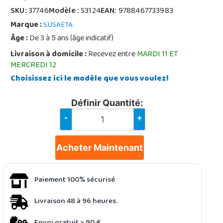
SKU:
37746
Modèle :
S3124
EAN:
9788467733983
Marque :
SUSAETA
Âge :
De 3 à 5 ans (âge indicatif)
Livraison à domicile :
Recevez entre
MARDI 11 ET
MERCREDI 12
Choisissez ici le modèle que vous voulez!
Définir Quantité:
-
+
Acheter Maintenant
Paiement 100% sécurisé
Livraison 48 à 96 heures.
Envoi gratuit > 90 €