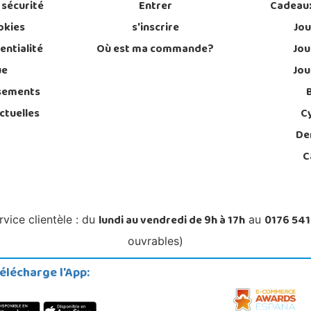
 sécurité
Entrer
Cadeau
okies
s'inscrire
Jou
entialité
Où est ma commande?
Jou
ue
Jou
sements
ctuelles
C
De
C
lundi au vendredi de 9h à 17h
0176 541
rvice clientèle : du
au
ouvrables)
élécharge l'App: