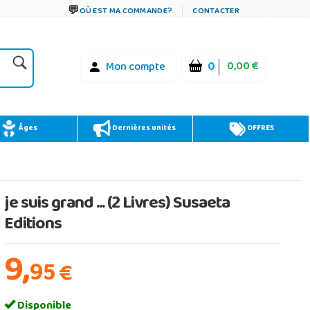
OÙ EST MA COMMANDE?
CONTACTER
0
0,00 €
Mon compte
Âges
Dernières unités
OFFRES
je suis grand ... (2 Livres) Susaeta
Editions
9,
95
€
Disponible