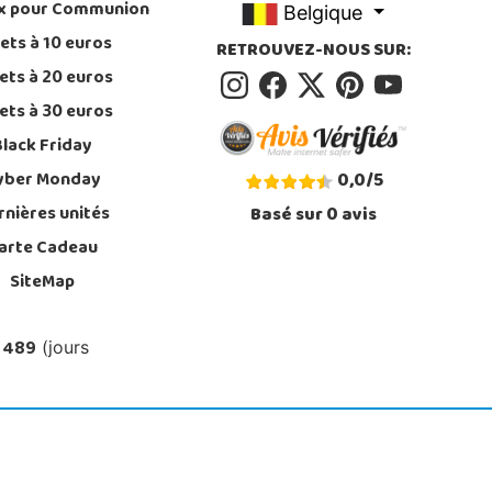
x pour Communion
Belgique
ets à 10 euros
RETROUVEZ-NOUS SUR:
ets à 20 euros
ets à 30 euros
Black Friday
yber Monday
0,0
/
5
rnières unités
Basé sur
0
avis
arte Cadeau
SiteMap
 489
(jours