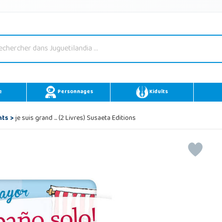
e
Personnages
Kidults
nts
>
je suis grand ... (2 Livres) Susaeta Editions