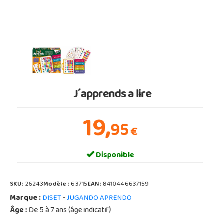
J´apprends a lire
19,
95
€
Disponible
SKU:
26243
Modèle :
63715
EAN:
8410446637159
Marque :
-
DISET
JUGANDO APRENDO
Âge :
De 5 à 7 ans (âge indicatif)