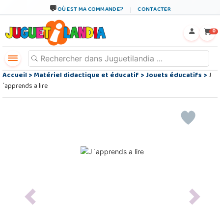
OÙ EST MA COMMANDE?
CONTACTER
←
×
0
Accueil
>
Matériel didactique et éducatif
>
Jouets éducatifs
>
J
´apprends a lire
Previous
Next