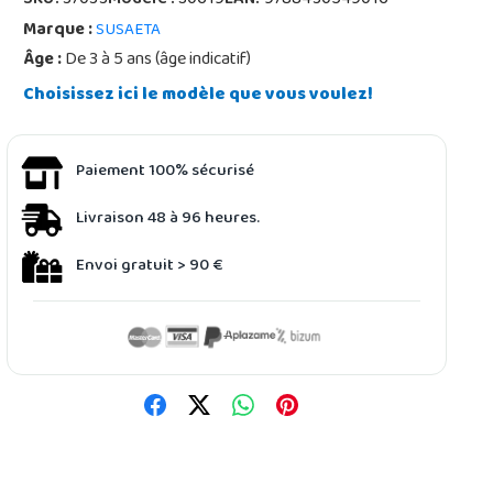
SKU:
37033
Modèle :
S0619
EAN:
9788430549016
Marque :
SUSAETA
Âge :
De 3 à 5 ans (âge indicatif)
Choisissez ici le modèle que vous voulez!
Paiement 100% sécurisé
Livraison 48 à 96 heures.
Envoi gratuit > 90 €