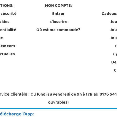
TIONS:
MON COMPTE:
 sécurité
Entrer
Cadeau
okies
s'inscrire
Jou
entialité
Où est ma commande?
Jou
ue
Jou
sements
ctuelles
C
De
C
lundi au vendredi de 9h à 17h
0176 541
rvice clientèle : du
au
ouvrables)
élécharge l'App: