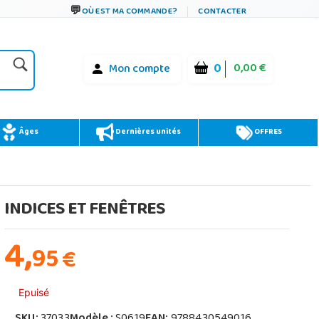
OÙ EST MA COMMANDE?
CONTACTER
0
0,00 €
Mon compte
Âges
Dernières unités
OFFRES
INDICES ET FENÊTRES
4,
95
€
Epuisé