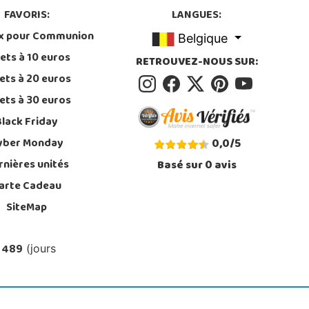
FAVORIS:
LANGUES:
x pour Communion
Belgique
ets à 10 euros
RETROUVEZ-NOUS SUR:
ets à 20 euros
ets à 30 euros
Black Friday
yber Monday
0,0
/
5
rnières unités
Basé sur
0
avis
arte Cadeau
SiteMap
 489
(jours