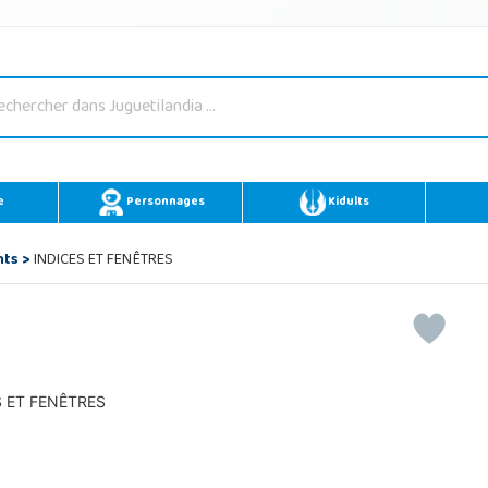
e
Personnages
Kidults
nts
>
INDICES ET FENÊTRES