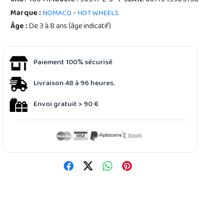
SKU:
46041
Modèle :
90511-2-3-4-5
EAN:
0011543905158
Marque :
-
NOMACO
HOT WHEELS
Âge :
De 3 à 8 ans (âge indicatif)
Paiement 100% sécurisé
Livraison 48 à 96 heures.
Envoi gratuit > 90 €