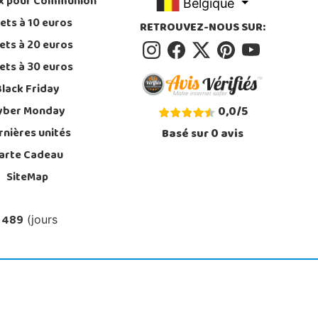
x pour Communion
Belgique
ets à 10 euros
RETROUVEZ-NOUS SUR:
ets à 20 euros
ets à 30 euros
Black Friday
yber Monday
0,0
/
5
rnières unités
Basé sur
0
avis
arte Cadeau
SiteMap
 489
(jours