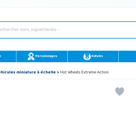
e
Personnages
Kidults
hicules miniature à échelle
>
Hot Wheels Extreme Action