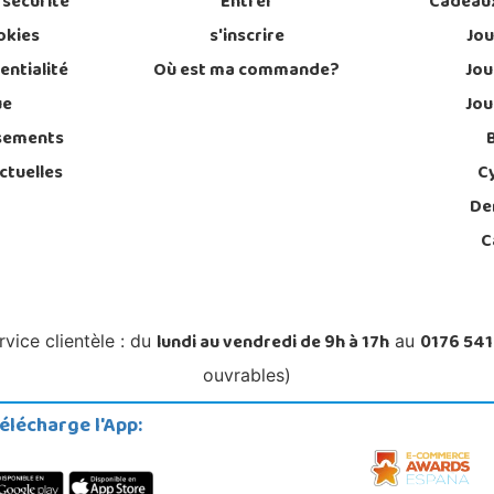
 sécurité
Entrer
Cadeau
okies
s'inscrire
Jou
entialité
Où est ma commande?
Jou
ue
Jou
sements
ctuelles
C
De
C
lundi au vendredi de 9h à 17h
0176 541
rvice clientèle : du
au
ouvrables)
élécharge l'App: