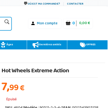
OÙ EST MA COMMANDE?
CONTACTER
0
0,00 €
Mon compte
Âges
Dernières unités
OFFRES
Hot Wheels Extreme Action
7,
99
€
Epuisé