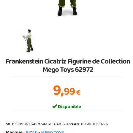
Frankenstein Cicatriz Figurine de Collection
Mego Toys 62972
9,
99
€
Disponible
SKU:
1999962645
Modèle :
64032972
EAN:
0850003511726
Marque :
-
BIZAK
MEGO TOYS