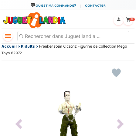
OÙ EST MA COMMANDE?
CONTACTER
←
×
0
Accueil
>
Kidults
>
Frankenstein Cicatriz Figurine de Collection Mego
Toys 62972
Previous
Next