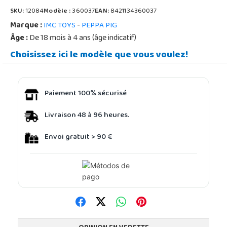
SKU:
12084
Modèle :
360037
EAN:
8421134360037
Marque :
-
IMC TOYS
PEPPA PIG
Âge :
De 18 mois à 4 ans (âge indicatif)
Choisissez ici le modèle que vous voulez!
Paiement 100% sécurisé
Livraison 48 à 96 heures.
Envoi gratuit > 90 €