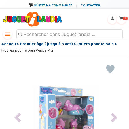
OÙ EST MA COMMANDE?
CONTACTER
←
×
0
Accueil
>
Premier âge ( jusqu'à 3 ans)
>
Jouets pour le bain
>
Figures pour le bain Peppa Pig
Previous
Next