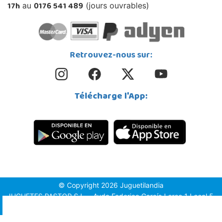
17h
0176 541 489
au
(jours ouvrables)
Retrouvez-nous sur:
Télécharge l'App:
© Copyright 2026 Juguetilandia
JUGUETES PASTOR S.L. - Avda.Federico García Lorca 1 Local 5,
1º, Puerta 6, 03509, Finestrat (Alicante)