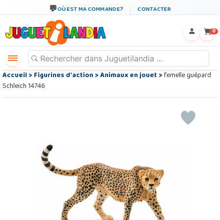
OÙ EST MA COMMANDE?
CONTACTER
←
×
0
Accueil
>
Figurines d'action
>
Animaux en jouet
>
femelle guépard
Schleich 14746