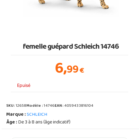
femelle guépard Schleich 14746
6,
99
€
Epuisé
SKU:
12658
Modèle :
14746
EAN:
4059433816104
Marque :
SCHLEICH
Âge :
De 3 à 8 ans (âge indicatif)