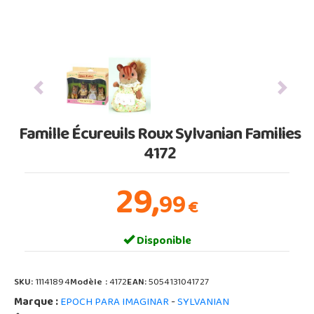
Previous
Next
Famille Écureuils Roux Sylvanian Families
4172
29,
99
€
Disponible
SKU:
11141894
Modèle :
4172
EAN:
5054131041727
Marque :
-
EPOCH PARA IMAGINAR
SYLVANIAN