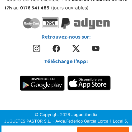
lundi au vendredi de 9h à
17h
0176 541 489
au
(jours ouvrables)
Retrouvez-nous sur:
Télécharge l'App:
© Copyright 2026 Juguetilandia
JUGUETES PASTOR S.L. - Avda.Federico García Lorca 1 Local 5,
1º, Puerta 6, 03509, Finestrat (Alicante)