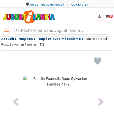
OÙ EST MA COMMANDE?
CONTACTER
←
×
0
Accueil
>
Poupées
>
Poupées avec mécanisme
>
Famille Écureuils
Roux Sylvanian Families 4172
Previous
Next