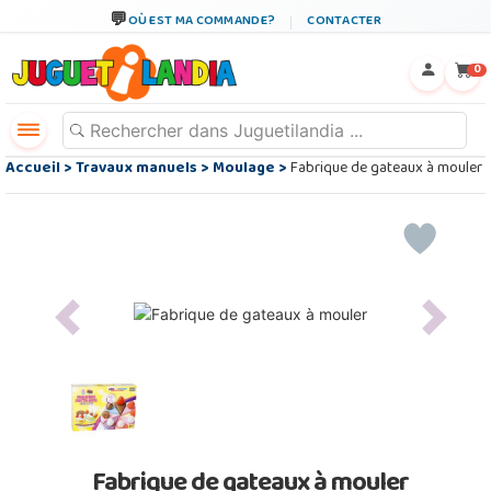
OÙ EST MA COMMANDE?
CONTACTER
←
×
0
Accueil
>
Travaux manuels
>
Moulage
>
Fabrique de gateaux à mouler
Previous
Next
Fabrique de gateaux à mouler