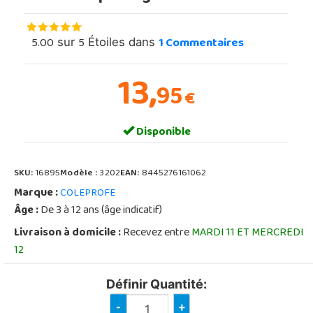
5.00
5
1
Commentaires
sur
Étoiles dans
13,
95
€
Disponible
SKU:
16895
Modèle :
3202
EAN:
8445276161062
Marque :
COLEPROFE
Âge :
De 3 à 12 ans (âge indicatif)
Livraison à domicile :
Recevez entre
MARDI 11 ET MERCREDI
12
Définir Quantité:
-
+