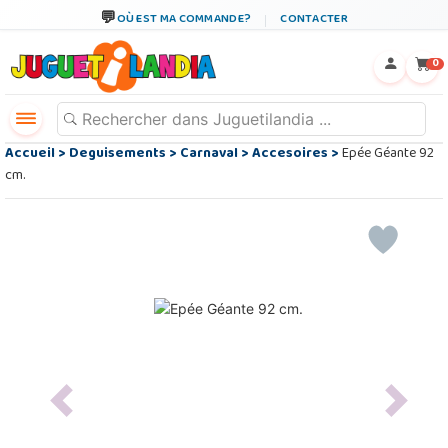
OÙ EST MA COMMANDE?
CONTACTER
←
×
0
Accueil
>
Deguisements
>
Carnaval
>
Accesoires
>
Epée Géante 92
cm.
Previous
Next