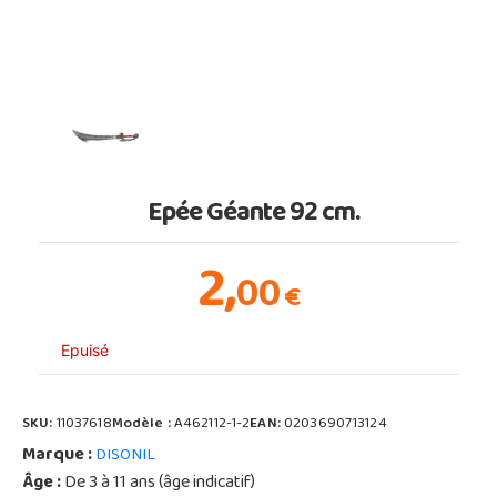
Epée Géante 92 cm.
2,
00
€
Epuisé
SKU:
11037618
Modèle :
A462112-1-2
EAN:
0203690713124
Marque :
DISONIL
Âge :
De 3 à 11 ans (âge indicatif)