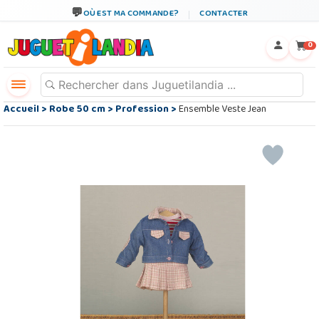
OÙ EST MA COMMANDE?
CONTACTER
←
×
0
Accueil
>
Robe 50 cm
>
Profession
>
Ensemble Veste Jean