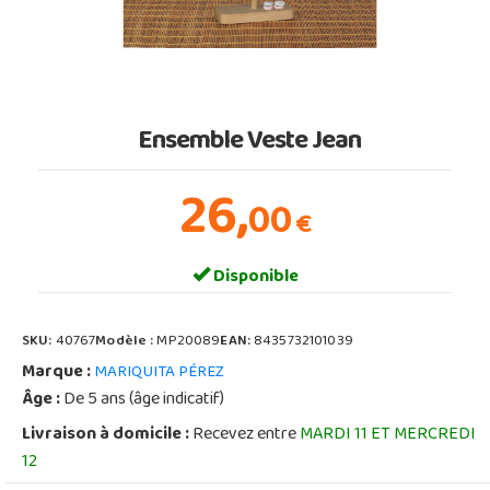
Ensemble Veste Jean
26,
00
€
Disponible
SKU:
40767
Modèle :
MP20089
EAN:
8435732101039
Marque :
MARIQUITA PÉREZ
Âge :
De 5 ans (âge indicatif)
Livraison à domicile :
Recevez entre
MARDI 11 ET MERCREDI
12