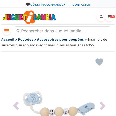
OÙ EST MA COMMANDE?
CONTACTER
←
×
0
Accueil
>
Poupées
>
Accessoires pour poupées
>
Ensemble de
sucettes bleu et blanc avec chaîne Boules en bois Arias 6365
Previous
Next