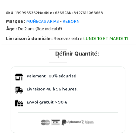
SKU:
1999965362
Modèle :
6365
EAN:
8427614063658
Marque :
-
MUÑECAS ARIAS
REBORN
Âge :
De 2 ans (âge indicatif)
Livraison à domicile :
Recevez entre
LUNDI 10 ET MARDI 11
Définir Quantité:
Paiement 100% sécurisé
Livraison 48 à 96 heures.
Envoi gratuit > 90 €