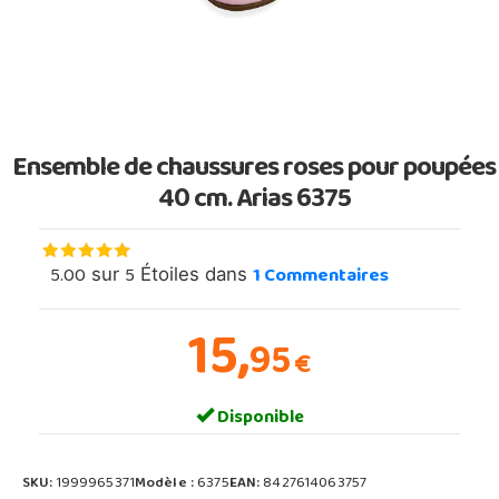
Ensemble de chaussures roses pour poupées
40 cm. Arias 6375
5.00
5
1
Commentaires
sur
Étoiles dans
15,
95
€
Disponible
SKU:
1999965371
Modèle :
6375
EAN:
8427614063757