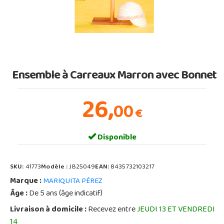
Ensemble à Carreaux Marron avec Bonnet
26,
00
€
Disponible
SKU:
41773
Modèle :
JB25049
EAN:
8435732103217
Marque :
MARIQUITA PÉREZ
Âge :
De 5 ans (âge indicatif)
Livraison à domicile :
Recevez entre
JEUDI 13 ET VENDREDI
14