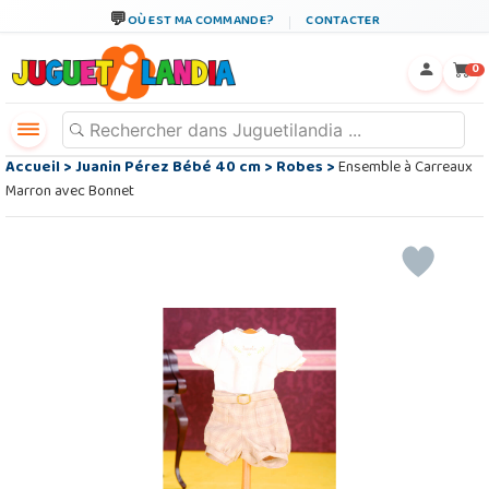
OÙ EST MA COMMANDE?
CONTACTER
←
×
0
Accueil
>
Juanin Pérez Bébé 40 cm
>
Robes
>
Ensemble à Carreaux
Marron avec Bonnet