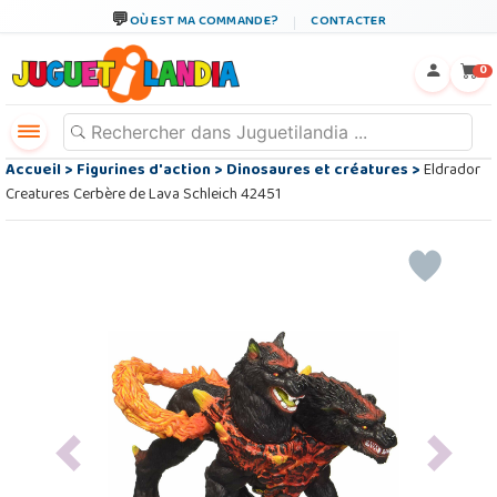
OÙ EST MA COMMANDE?
CONTACTER
←
×
0
Accueil
>
Figurines d'action
>
Dinosaures et créatures
>
Eldrador
Creatures Cerbère de Lava Schleich 42451
Previous
Next