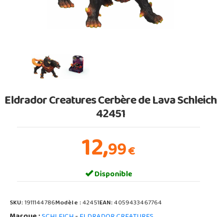
Eldrador Creatures Cerbère de Lava Schleich
42451
12,
99
€
Disponible
SKU:
1911144786
Modèle :
42451
EAN:
4059433467764
Marque :
-
SCHLEICH
ELDRADOR CREATURES