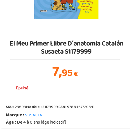
El Meu Primer Llibre D´anatomia Catalán
Susaeta S1179999
7,
95
€
Epuisé
SKU:
29609
Modèle :
S1179999
EAN:
9788467720341
Marque :
SUSAETA
Âge :
De 4 à 6 ans (âge indicatif)