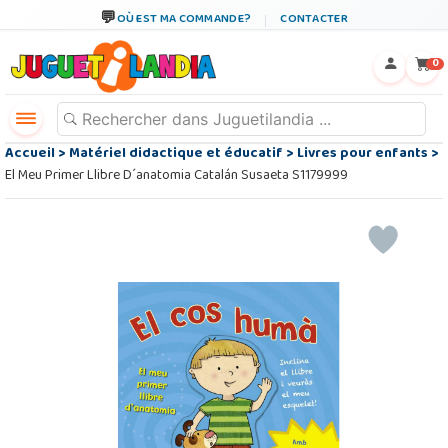
OÙ EST MA COMMANDE?
CONTACTER
←
×
0
Accueil
>
Matériel didactique et éducatif
>
Livres pour enfants
>
El Meu Primer Llibre D´anatomia Catalán Susaeta S1179999