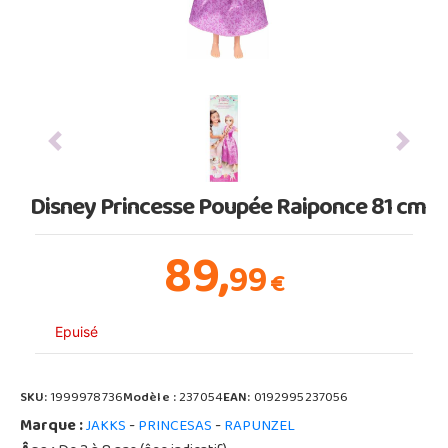
Previous
Next
Disney Princesse Poupée Raiponce 81 cm
89,
99
€
Epuisé
SKU:
1999978736
Modèle :
237054
EAN:
0192995237056
Marque :
-
-
JAKKS
PRINCESAS
RAPUNZEL