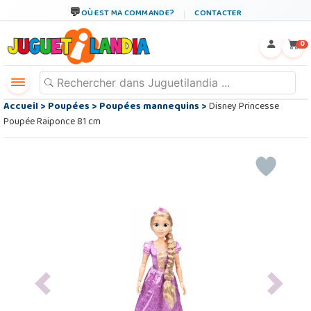
OÙ EST MA COMMANDE?
CONTACTER
←
×
0
Accueil
>
Poupées
>
Poupées mannequins
>
Disney Princesse
Poupée Raiponce 81 cm
Previous
Next