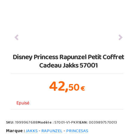
Previous
Next
Disney Princess Rapunzel Petit Coffret
Cadeau Jakks 57001
42,
50
€
Epuisé
SKU:
1999967688
Modèle :
57001-V1-PKR1
EAN:
0039897570013
Marque :
-
-
JAKKS
RAPUNZEL
PRINCESAS