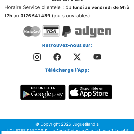
Basé sur
0
avis
lundi au vendredi de 9h à
Horaire Service clientèle : du
17h
0176 541 489
au
(jours ouvrables)
Retrouvez-nous sur:
Télécharge l'App:
© Copyright 2026 Juguetilandia
JUGUETES PASTOR S.L. - Avda.Federico García Lorca 1 Local 5,