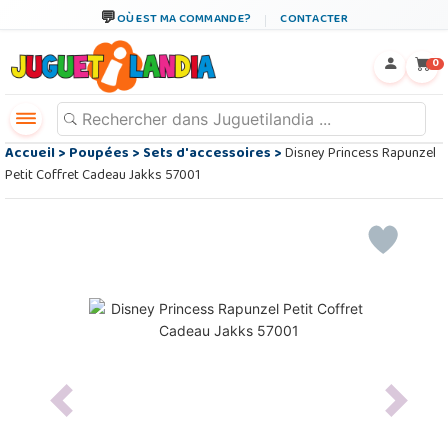
OÙ EST MA COMMANDE?
CONTACTER
←
×
0
Accueil
>
Poupées
>
Sets d'accessoires
>
Disney Princess Rapunzel
Petit Coffret Cadeau Jakks 57001
Previous
Next