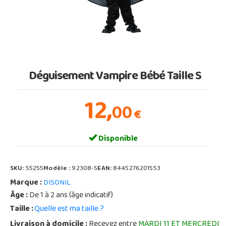
Déguisement Vampire Bébé Taille S
12,
00
€
Disponible
SKU:
55255
Modèle :
92308-S
EAN:
8445276201553
Marque :
DISONIL
Âge :
De 1 à 2 ans (âge indicatif)
Taille :
Quelle est ma taille ?
Livraison à domicile :
Recevez entre
MARDI 11 ET MERCREDI