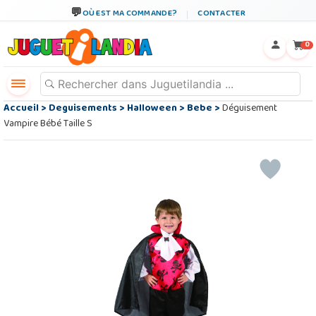
OÙ EST MA COMMANDE?
CONTACTER
←
×
0
Accueil
>
Deguisements
>
Halloween
>
Bebe
>
Déguisement
Vampire Bébé Taille S