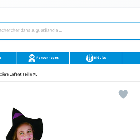
e
Personnages
Kidults
ère Enfant Taille XL