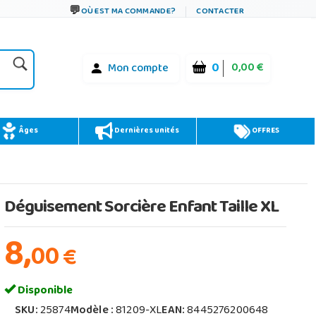
OÙ EST MA COMMANDE?
CONTACTER
0
0,00 €
Mon compte
Âges
Dernières unités
OFFRES
Déguisement Sorcière Enfant Taille XL
8,
00
€
Disponible
SKU:
25874
Modèle :
81209-XL
EAN:
8445276200648