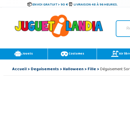
ENVOI GRATUIT > 90 €
LIVRAISON 48 À 96 HEURES.
Jouets
Costumes
Air libr
Accueil
>
Deguisements
>
Halloween
>
Fille
>
Déguisement Sorci