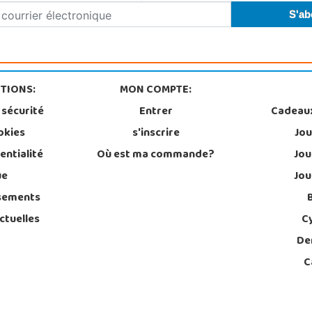
TIONS:
MON COMPTE:
 sécurité
Entrer
Cadeau
okies
s'inscrire
Jou
entialité
Où est ma commande?
Jou
ue
Jou
sements
ctuelles
C
De
C