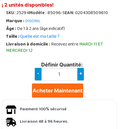
¡ 2 unités disponibles!
SKU:
25294
Modèle :
85096-S
EAN:
0204308509610
Marque :
DISONIL
Âge :
De 1 à 2 ans (âge indicatif)
Taille :
Quelle est ma taille ?
Livraison à domicile :
Recevez entre
MARDI 11 ET
MERCREDI 12
Définir Quantité:
-
+
Acheter Maintenant
Paiement 100% sécurisé
Livraison 48 à 96 heures.