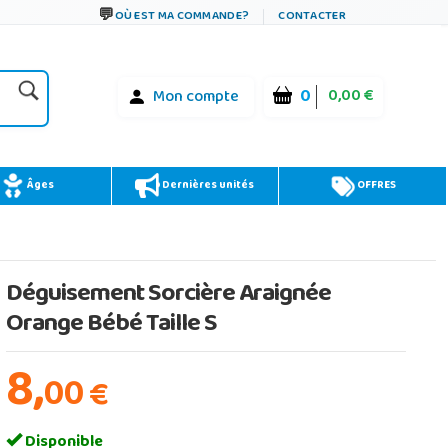
OÙ EST MA COMMANDE?
CONTACTER
0
0,00 €
Mon compte
Âges
Dernières unités
OFFRES
Déguisement Sorcière Araignée
Orange Bébé Taille S
8,
00
€
Disponible