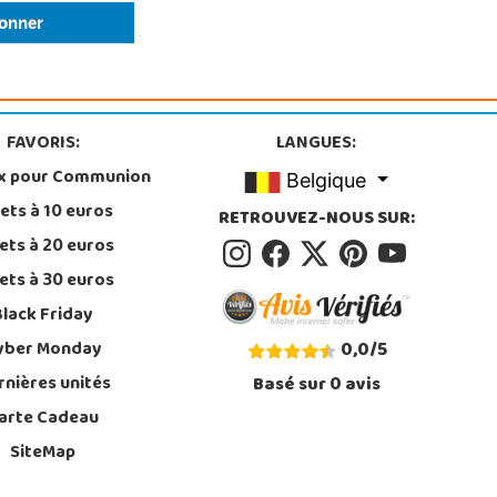
FAVORIS:
LANGUES:
x pour Communion
Belgique
ets à 10 euros
RETROUVEZ-NOUS SUR:
ets à 20 euros
ets à 30 euros
Black Friday
yber Monday
0,0
/
5
rnières unités
Basé sur
0
avis
arte Cadeau
SiteMap