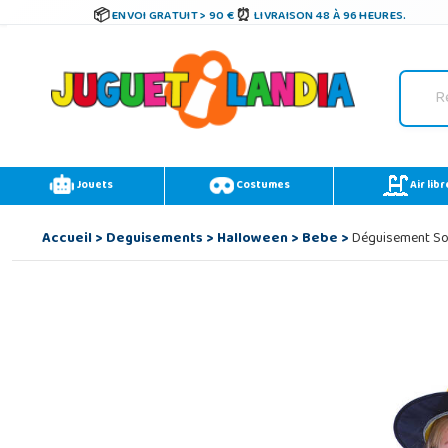
ENVOI GRATUIT > 90 €
LIVRAISON 48 À 96 HEURES.
Jouets
Costumes
Air libr
Accueil
>
Deguisements
>
Halloween
>
Bebe
>
Déguisement Sor