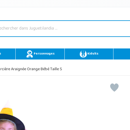
e
Personnages
Kidults
cière Araignée Orange Bébé Taille S