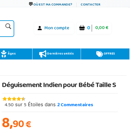
OÙ EST MA COMMANDE?
CONTACTER
0
0,00 €
Mon compte
Âges
Dernières unités
OFFRES
Déguisement Indien pour Bébé Taille S
4.50
5
2
Commentaires
sur
Étoiles dans
8,
90
€