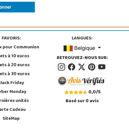
FAVORIS:
LANGUES:
x pour Communion
Belgique
ets à 10 euros
RETROUVEZ-NOUS SUR:
ets à 20 euros
ets à 30 euros
Black Friday
yber Monday
0,0
/
5
rnières unités
Basé sur
0
avis
arte Cadeau
SiteMap