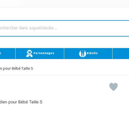
e
Personnages
Kidults
 pour Bébé Taille S