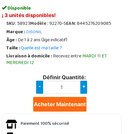
Disponible
¡ 3 unités disponibles!
SKU:
58923
Modèle :
92270-S
EAN:
8445276209085
Marque :
DISONIL
Âge :
De 1 à 2 ans (âge indicatif)
Taille :
Quelle est ma taille ?
Livraison à domicile :
Recevez entre
MARDI 11 ET
MERCREDI 12
Définir Quantité:
-
+
Acheter Maintenant
Paiement 100% sécurisé