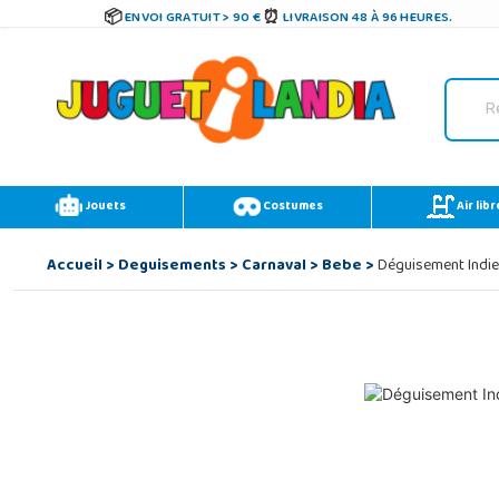
ENVOI GRATUIT > 90 €
LIVRAISON 48 À 96 HEURES.
Jouets
Costumes
Air libr
Accueil
>
Deguisements
>
Carnaval
>
Bebe
>
Déguisement Indien