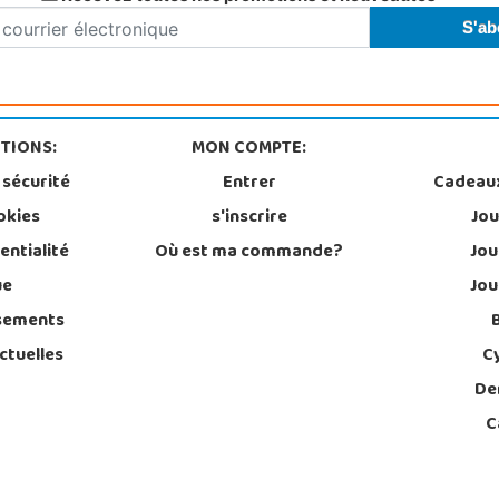
TIONS:
MON COMPTE:
 sécurité
Entrer
Cadeau
okies
s'inscrire
Jou
entialité
Où est ma commande?
Jou
ue
Jou
sements
ctuelles
C
De
C