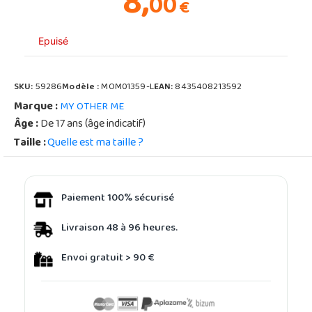
8,
00
€
Epuisé
SKU:
59286
Modèle :
MOM01359-L
EAN:
8435408213592
Marque :
MY OTHER ME
Âge :
De 17 ans (âge indicatif)
Taille :
Quelle est ma taille ?
Paiement 100% sécurisé
Livraison 48 à 96 heures.
Envoi gratuit > 90 €