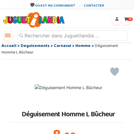
OÙ EST MA COMMANDE?
CONTACTER
←
×
0
Accueil
>
Deguisements
>
Carnaval
>
Homme
>
Déguisement
Homme L Bûcheur
Déguisement Homme L Bûcheur