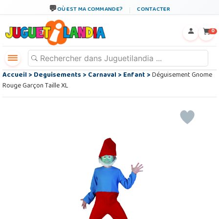
OÙ EST MA COMMANDE?
CONTACTER
←
×
0
Accueil
>
Deguisements
>
Carnaval
>
Enfant
>
Déguisement Gnome
Rouge Garçon Taille XL