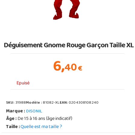
Déguisement Gnome Rouge Garçon Taille XL
6,
40
€
Epuisé
SKU:
31988
Modèle :
81082-XL
EAN:
0204308108240
Marque :
DISONIL
Âge :
De 15 à 16 ans (âge indicatif)
Taille :
Quelle est ma taille ?